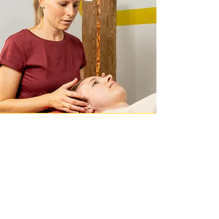
Kiefer R.E.S.E.T.
Kiefer R.E.S.E.T. nach Philip Rafferty
bezeichnet ein sanftes manuelles
Therapieverfahren, welches die
Kiefermuskeln entspannt und das
Kiefergelenk ausgleichen kann.
R.E.S.E.T. ist die Abkürzung für Rafferty
Energy System of Easing the