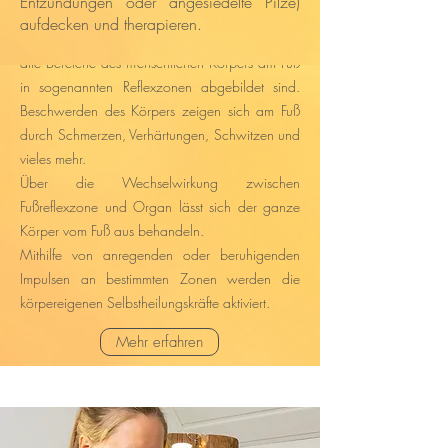
Entzündungen oder angesiedelte Pilze)
Marquardt)
aufdecken und therapieren.
​Die Fußrelflexzonentherapie basiert darauf, dass
alle Bereiche des menschlichen Körpers am Fuß
in sogenannten Reflexzonen abgebildet sind.
Beschwerden des Körpers zeigen sich am Fuß
durch Schmerzen, Verhärtungen, Schwitzen und
vieles mehr.
Über die Wechselwirkung zwischen
Fußreflexzone und Organ lässt sich der ganze
Körper vom Fuß aus behandeln.
Mithilfe von anregenden oder beruhigenden
Impulsen an bestimmten Zonen werden die
körpereigenen Selbstheilungskräfte aktiviert.
Mehr erfahren